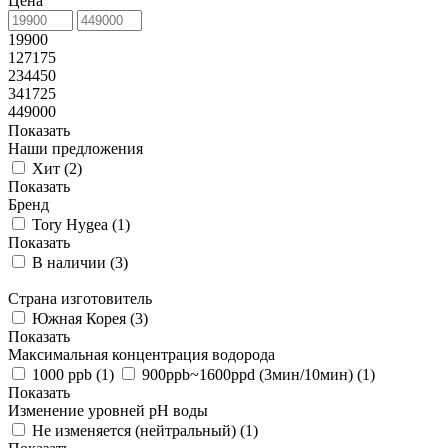
Цена
19900
127175
234450
341725
449000
Показать
Наши предложения
Хит (
2
)
Показать
Бренд
Tory Hygea (
1
)
Показать
В наличии (
3
)
Страна изготовитель
Южная Корея (
3
)
Показать
Максимальная концентрация водорода
1000 ppb (
1
)
900ppb~1600ppd (3мин/10мин) (
1
)
Показать
Изменение уровней pH воды
Не изменяется (нейтральный) (
1
)